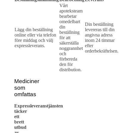
Vårt
apoteksteam
bearbetar
omedelbart
Din beställning
din
Lägg din beställning
levereras till din
beställning
online eller via telefon
angivna adress
för att
före middag och välj
inom 24 timmar
säkerställa
expressleverans.
efter
noggrannhet
orderbekräftelsen.
och
förbereda
den för
distribution.
Mediciner
som
omfattas
Expressleveranstjänsten
täcker
ett
brett
utbud
av