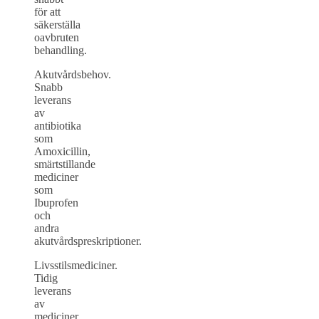
för att
säkerställa
oavbruten
behandling.
Akutvårdsbehov.
Snabb
leverans
av
antibiotika
som
Amoxicillin,
smärtstillande
mediciner
som
Ibuprofen
och
andra
akutvårdspreskriptioner.
Livsstilsmediciner.
Tidig
leverans
av
mediciner