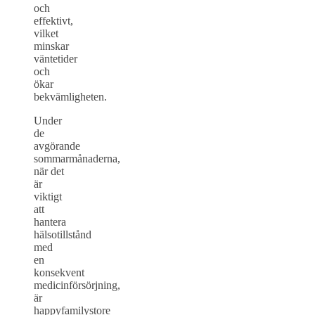
och
effektivt,
vilket
minskar
väntetider
och
ökar
bekvämligheten.
Under
de
avgörande
sommarmånaderna,
när det
är
viktigt
att
hantera
hälsotillstånd
med
en
konsekvent
medicinförsörjning,
är
happyfamilystore