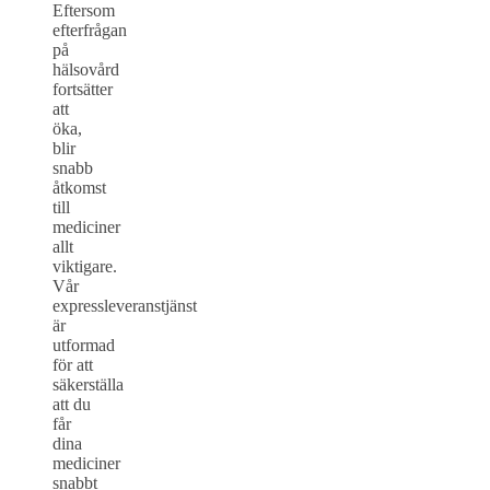
Eftersom
efterfrågan
på
hälsovård
fortsätter
att
öka,
blir
snabb
åtkomst
till
mediciner
allt
viktigare.
Vår
expressleveranstjänst
är
utformad
för att
säkerställa
att du
får
dina
mediciner
snabbt