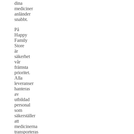
dina
mediciner
anländer
snabbt.
På
Happy
Family
Store
är
säkerhet
vår
främsta
prioritet.
Alla
leveranser
hanteras
av
utbildad
personal
som
säkerställer
att
medicinerna
transporteras