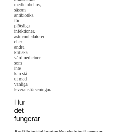
medicinbehov,
såsom
antibiotika
för
plötsliga
infektioner,
astmainhalatorer
eller
andra
kritiska
vårdmediciner
som
inte
kan stå
ut med
vanliga
leveransförseningar.
Hur
det
fungerar
Beställningsinlämning
Bearbetning
Leverans