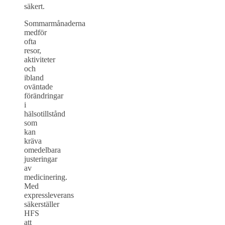
säkert.
Sommarmånaderna
medför
ofta
resor,
aktiviteter
och
ibland
oväntade
förändringar
i
hälsotillstånd
som
kan
kräva
omedelbara
justeringar
av
medicinering.
Med
expressleverans
säkerställer
HFS
att