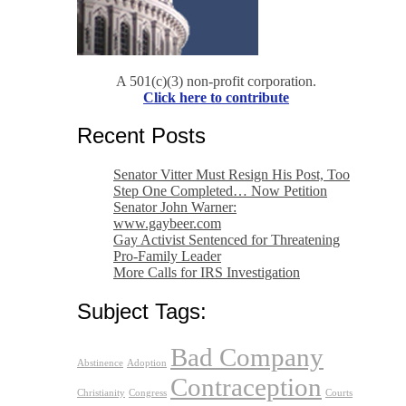
A 501(c)(3) non-profit corporation.
Click here to contribute
Recent Posts
Senator Vitter Must Resign His Post, Too
Step One Completed… Now Petition
Senator John Warner:
www.gaybeer.com
Gay Activist Sentenced for Threatening
Pro-Family Leader
More Calls for IRS Investigation
Subject Tags:
Bad Company
Abstinence
Adoption
Contraception
Christianity
Congress
Courts