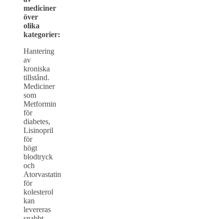
mediciner
över
olika
kategorier:
Hantering
av
kroniska
tillstånd.
Mediciner
som
Metformin
för
diabetes,
Lisinopril
för
högt
blodtryck
och
Atorvastatin
för
kolesterol
kan
levereras
snabbt