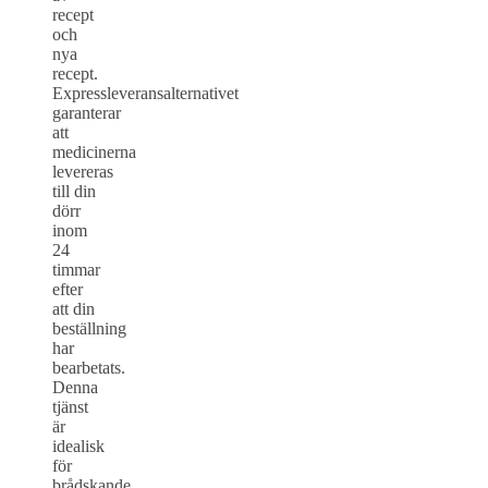
recept
och
nya
recept.
Expressleveransalternativet
garanterar
att
medicinerna
levereras
till din
dörr
inom
24
timmar
efter
att din
beställning
har
bearbetats.
Denna
tjänst
är
idealisk
för
brådskande